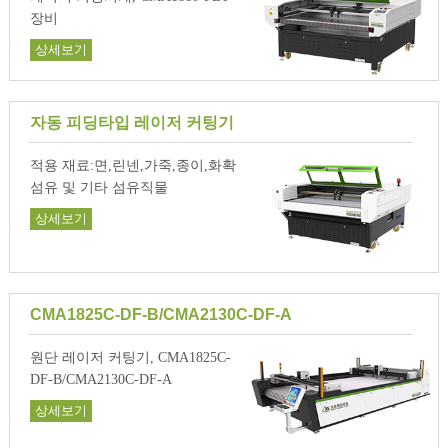
장비
상세보기
자동 피딩타입 레이저 커팅기
적용 재료:면,린넨,가죽,종이,화확
섬유 및 기타 섬유직물
상세보기
CMA1825C-DF-B/CMA2130C-DF-A
원단 레이저 커팅기, CMA1825C-
DF-B/CMA2130C-DF-A
상세보기