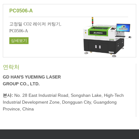
PC0506-A
고정밀 CO2 레이저 커팅기,
PC0506-A
상세보기
연락처
GD HAN'S YUEMING LASER
GROUP CO., LTD.
본사:
No. 28 East Industrial Road, Songshan Lake, High-Tech
Industrial Development Zone, Dongguan City, Guangdong
Province, China