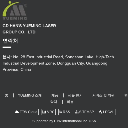
GD HAN'S YUEMING LASER
GROUP CO., LTD.
연락처
본사:
No. 28 East Industrial Road, Songshan Lake, High-Tech
Industrial Development Zone, Dongguan City, Guangdong
Province, China
홈
YUEMING 소개
제품
샘플 전시
서비스 및 지원
연
락처
리뷰
ETW Cloud
VRC
RSS
SITEMAP
LEGAL
Supported by ETW International Inc. USA