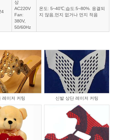
상
AC220V
온도: 5~40℃;습도:5~80%. 응결되
24
Fan:
지 않음,먼지 없거나 먼지 적음
380V,
50/60Hz
 레이저 커팅
신발 상단 레이저 커팅