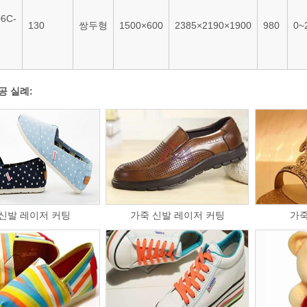
6C-
130
쌍두형
1500×600
2385×2190×1900
980
0~
공 실례:
 신발 레이저 커팅
가죽 신발 레이저 커팅
가죽