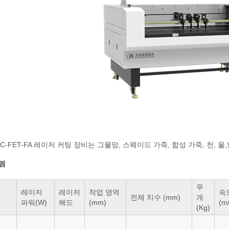
6C-FET-FA 레이저 커팅 장비는 그물망, 스웨이드 가죽, 합성 가죽, 천, 
템
무
레이저
레이저
작업 영역
속
전체 치수 (mm)
게
파워(W)
헤드
(mm)
(m
(Kg)