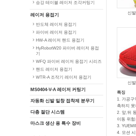
승강 테이블 레이저 조각커팅기
신발
레이저 용접기
반도체 레이저 용접기
파이버 레이저 용접기
HW-A 레이저 핸드 용접기
HyRobotW20 파이버 레이저 용접
기
WFQ 파이버 레이저 용접기 시리즈
핸드 레이저 용접기
WTR-A 조작기 레이저 용접기
신발
MS0404-V-A 레이저 커팅기
특징
1. 가공
자동화 신발 밑창 접착제 분무기
촉하지 못
다층 절단 시스템
2. 앞,
이동 위험
마스크 생산 용 특수 장비
3. YU
4. 모션