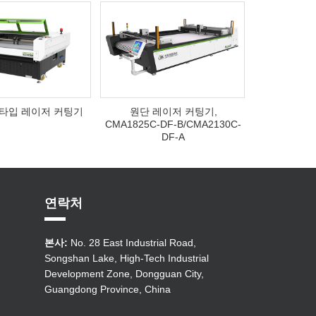
타입 레이저 커팅기
원단 레이저 커팅기,
CMA1825C-DF-B/CMA2130C-
DF-A
연락처
본사:
No. 28 East Industrial Road,
Songshan Lake, High-Tech Industrial
Development Zone, Dongguan City,
Guangdong Province, China