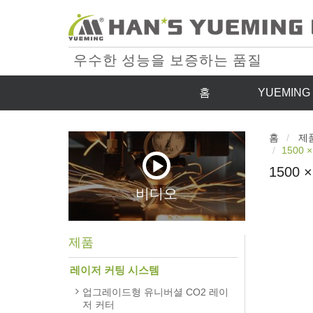
우수한 성능을 보증하는 품질
홈
YUEMIN
홈
제
1500
1500
비디오
제품
레이저 커팅 시스템
업그레이드형 유니버셜 CO2 레이
저 커터