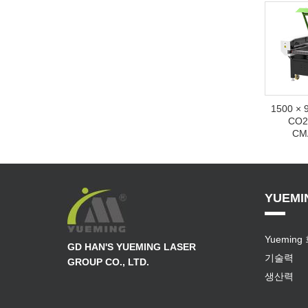
1500 
CO
CM
YUEMI
Yueming
GD HAN'S YUEMING LASER
기술력
GROUP CO., LTD.
생산력